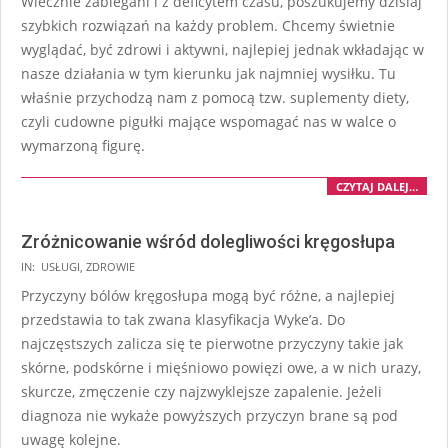
Wiecznie zabiegani i z deficytem czasu, poszukujemy dzisiaj
szybkich rozwiązań na każdy problem. Chcemy świetnie
wyglądać, być zdrowi i aktywni, najlepiej jednak wkładając w
nasze działania w tym kierunku jak najmniej wysiłku. Tu
właśnie przychodzą nam z pomocą tzw. suplementy diety,
czyli cudowne pigułki mające wspomagać nas w walce o
wymarzoną figurę.
CZYTAJ DALEJ…
Zróżnicowanie wśród dolegliwości kręgosłupa
IN:
USŁUGI
,
ZDROWIE
Przyczyny bólów kręgosłupa mogą być różne, a najlepiej
przedstawia to tak zwana klasyfikacja Wyke’a. Do
najczęstszych zalicza się te pierwotne przyczyny takie jak
skórne, podskórne i mięśniowo powięzi owe, a w nich urazy,
skurcze, zmęczenie czy najzwyklejsze zapalenie. Jeżeli
diagnoza nie wykaże powyższych przyczyn brane są pod
uwagę kolejne.