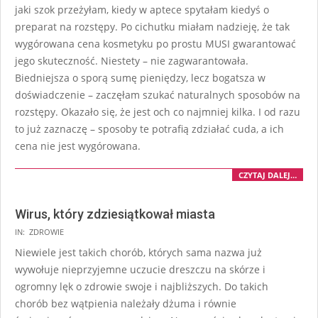
jaki szok przeżyłam, kiedy w aptece spytałam kiedyś o
preparat na rozstępy. Po cichutku miałam nadzieję, że tak
wygórowana cena kosmetyku po prostu MUSI gwarantować
jego skuteczność. Niestety – nie zagwarantowała.
Biedniejsza o sporą sumę pieniędzy, lecz bogatsza w
doświadczenie – zaczęłam szukać naturalnych sposobów na
rozstępy. Okazało się, że jest och co najmniej kilka. I od razu
to już zaznaczę – sposoby te potrafią zdziałać cuda, a ich
cena nie jest wygórowana.
CZYTAJ DALEJ…
Wirus, który zdziesiątkował miasta
IN:
ZDROWIE
Niewiele jest takich chorób, których sama nazwa już
wywołuje nieprzyjemne uczucie dreszczu na skórze i
ogromny lęk o zdrowie swoje i najbliższych. Do takich
chorób bez wątpienia należały dżuma i równie