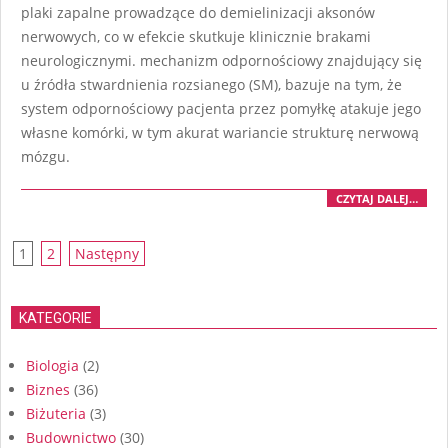
plaki zapalne prowadzące do demielinizacji aksonów
nerwowych, co w efekcie skutkuje klinicznie brakami
neurologicznymi. mechanizm odpornościowy znajdujący się
u źródła stwardnienia rozsianego (SM), bazuje na tym, że
system odpornościowy pacjenta przez pomyłkę atakuje jego
własne komórki, w tym akurat wariancie strukturę nerwową
mózgu.
CZYTAJ DALEJ…
Nawigacja
1
2
Następny
po
wpisach
KATEGORIE
Biologia
(2)
Biznes
(36)
Biżuteria
(3)
Budownictwo
(30)